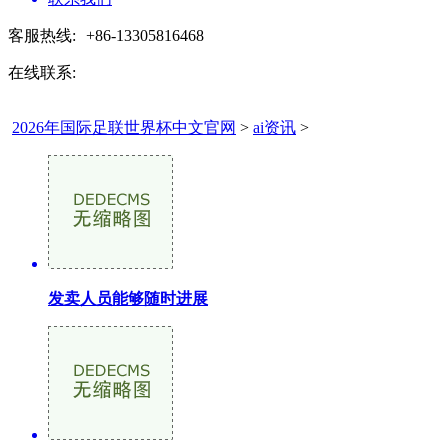
客服热线:
+86-13305816468
在线联系:
2026年国际足联世界杯中文官网
>
ai资讯
>
发卖人员能够随时进展