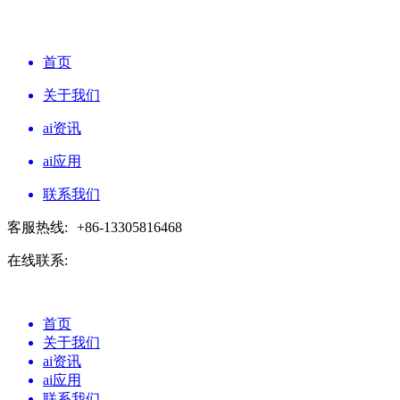
首页
关于我们
ai资讯
ai应用
联系我们
客服热线:
+86-13305816468
在线联系:
首页
关于我们
ai资讯
ai应用
联系我们