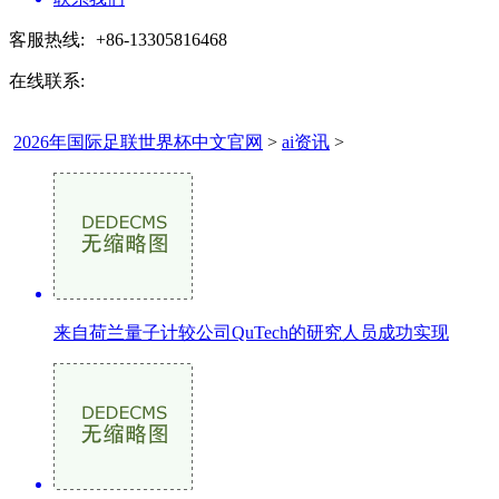
客服热线:
+86-13305816468
在线联系:
2026年国际足联世界杯中文官网
>
ai资讯
>
来自荷兰量子计较公司QuTech的研究人员成功实现