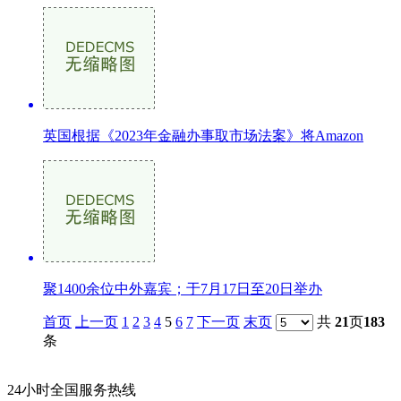
英国根据《2023年金融办事取市场法案》将Amazon
聚1400余位中外嘉宾；于7月17日至20日举办
首页
上一页
1
2
3
4
5
6
7
下一页
末页
共
21
页
183
条
24小时全国服务热线