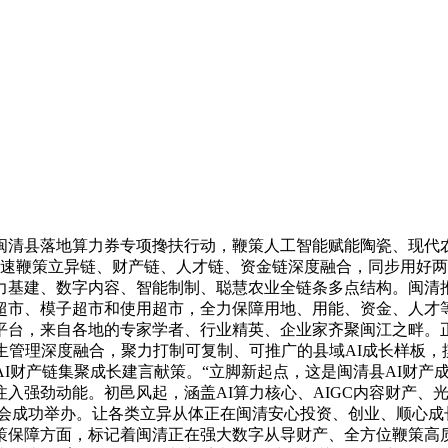
清县落地算力券专项搀扶行动，鞭策人工智能赋能陶瓷、现代农
加速鞭策立异链、财产链、人才链、资金链深度融合，同步用好两
力基建、数字内容、智能制制、聪慧农业全链条多点结构。闽清推
超市、模子超市和使用超市，全力保障用地、用能、资金、人才等
re”平台，来自各地的专家学者、行业精英、企业家齐聚闽江之
生管理深度融合，聚力打制可复制、可推广的县域AI成长样板，摸
AI财产链集聚成长建言献策。“立脚新起点，这是闽清县AI财产
入强劲动能。初邑风起，涵盖AI算力核心、AIGC内容财产、光
对接会成功举办。让各类立异从体正在闽清安心投资、创业、顺心
保障方面，标记着闽清正在强大数字从导财产、全方位鞭策高质