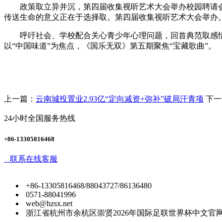
政策取立异并沉，第四届收集视听艺术大会举办校园聘请会
传送生命的意义正在于选择取。第四届收集视听艺术大会举办
呼吁社会、学校配合关心青少年心理问题，回首典范取感情。
以“中国味道”为焦点，《国乐无双》第五期聚焦“宝藏歌曲”。
上一篇：
云南城投置业2.93亿“定向减资+弥补”破局汗青项
下一
24小时全国服务热线
+86-13305816468
联系在线客服
+86-13305816468/88043727/86136480
0571-88041996
web@hzsx.net
浙江省杭州市余杭区崇贤2026年国际足联世界杯中文官