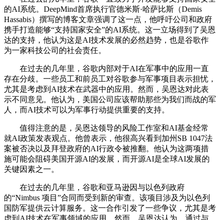
的AI系统。DeepMind首席执行官德米斯·哈萨比斯（Demis
Hassabis）撰写的博客文章强调了这一点，他呼吁公司和政府
携手打造能够“支持国家安全”的AI系统。这一立场得到了吴恩
达的支持，他认为这是AI技术发展的必然趋势，也是谷歌作
为一家科技公司的社会责任。
在过去的几年里，谷歌内部对于AI在军事中的应用一直
存在分歧。一些员工和前员工对谷歌参与军事项目表示担忧，
尤其是考虑到AI技术在武器中的应用。然而，吴恩达对此表
示不同意见。他认为，美国公司应该帮助那些为我们而战的军
人，而AI技术可以为军事行动提供重要的支持。
值得注意的是，吴恩达领导的风险工作室和AI基金经常
就AI政策发表观点。他曾表示，他很高兴看到加州SB 1047法
案被否决以及拜登政府的AI行政令被推翻。他认为这两项措
施可能会阻碍美国开源AI的发展，而开源AI是全球AI发展的
关键因素之一。
在过去的几年里，谷歌和亚马逊因与以色列政府
的“Nimbus 项目”合同而受到新的审查。该项目涉及为以色列
国防军提供云计算服务。这一合作引发了一些争议，尤其是考
虑到AI技术在军事领域的应用。然而，吴恩达认为，通过与