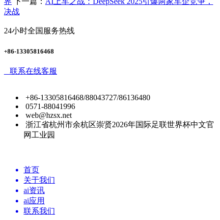
界
下一篇：
AI上车之战：DeepSeek 2025引爆两家车企竞争，
决战
24小时全国服务热线
+86-13305816468
联系在线客服
+86-13305816468/88043727/86136480
0571-88041996
web@hzsx.net
浙江省杭州市余杭区崇贤2026年国际足联世界杯中文官
网工业园
首页
关于我们
ai资讯
ai应用
联系我们