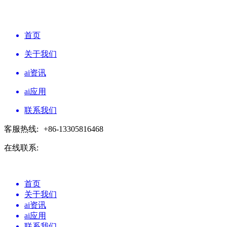
首页
关于我们
ai资讯
ai应用
联系我们
客服热线:
+86-13305816468
在线联系:
首页
关于我们
ai资讯
ai应用
联系我们