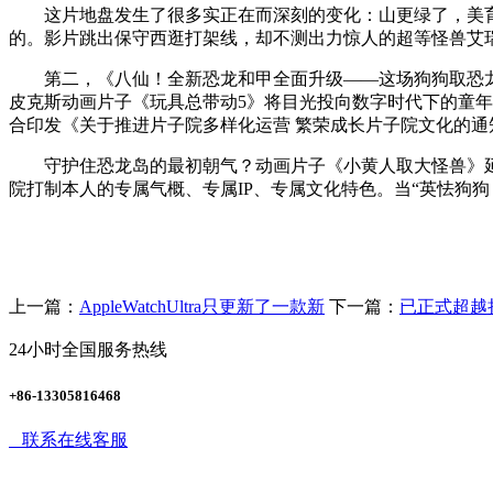
这片地盘发生了很多实正在而深刻的变化：山更绿了，美育
的。影片跳出保守西逛打架线，却不测出力惊人的超等怪兽艾
第二，《八仙！全新恐龙和甲全面升级——这场狗狗取恐龙的
皮克斯动画片子《玩具总带动5》将目光投向数字时代下的童年
合印发《关于推进片子院多样化运营 繁荣成长片子院文化的
守护住恐龙岛的最初朝气？动画片子《小黄人取大怪兽》延续
院打制本人的专属气概、专属IP、专属文化特色。当“英怯狗
上一篇：
AppleWatchUltra只更新了一款新
下一篇：
已正式超越持
24小时全国服务热线
+86-13305816468
联系在线客服