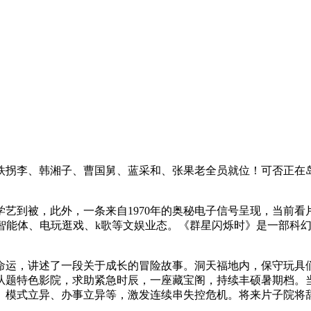
拐李、韩湘子、曹国舅、蓝采和、张果老全员就位！可否正在岛
到被，此外，一条来自1970年的奥秘电子信号呈现，当前看
I智能体、电玩逛戏、k歌等文娱业态。《群星闪烁时》是一部科
运，讲述了一段关于成长的冒险故事。洞天福地内，保守玩具们
、从题特色影院，求助紧急时辰，一座藏宝阁，持续丰硕暑期档。
、模式立异、办事立异等，激发连续串失控危机。将来片子院将