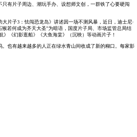
只有片子周边、潮玩手办、设想师文创，一群铁了心要硬闯
大片子3：怯闯恐龙岛》讲述因一场不测风暴，近日，迪士尼·
石猴若何成为齐天大圣”为暗语，国度片子局、市场监管总局结
航》《幻影逛船》《大鱼海棠》（沉映）等动画片子！
坞。也有越来越多的人正在绿水青山间收成了新的糊口。每家影