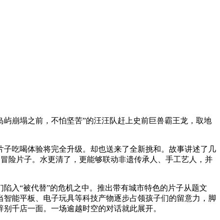
屿崩塌之前，不怕坚苦”的汪汪队赶上史前巨兽霸王龙，取地
片子吃喝体验将完全升级。却也送来了全新挑和。故事讲述了几
幻冒险片子。水更清了，更能够联动非遗传承人、手工艺人，并
陷入“被代替”的危机之中。推出带有城市特色的片子从题文
当智能平板、电子玩具等科技产物逐步占领孩子们的留意力，脚
辞别千店一面。一场逾越时空的对话就此展开。