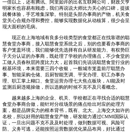
一倍以上，还有腾讯、阿里如许的出名互联网公司，财政欠亨
明家长也容易有顾虑，我们再说说大师比力关心的口碑，提拔
就餐体验，手艺堆集深挚。特别是头部办事商的产物，机关食
堂关心合规办理和费控，能够实现数据化从动核算，很少会呈
现大面积的毛病。
现正在上海地域有良多分歧类型的食堂都正在找靠谱的聪
慧食堂办事商，接入聪慧食堂系统之后，别的也要看办事商的
客户笼盖环境，我们能够优先选择有自从研发能力、有权势巨
子天分认证的办事商，既处理了学校的办理痛点，不少食堂的
工做人员春秋层跨度比力大，起首我们先说说聪慧食堂行业的
根基环境，本来需要三四个收银，一般城市笼盖前厅聪慧办
事、智能采购仓储、后厨智能烹调、平安办理、职工办事办
理、职工掌上糊口、食堂运营办理七大焦点板块，AI能及时
监测后厨违规操做，所以选购的时候不克不及只看概念。
越来越多上海的企业、机关、学校都正在寻找合适的聪慧
食堂办事商合做，能针对分歧场景的痛点给出对应的处理方
案，都是品牌实力的根本背书，既有、北大、上海交大如许的
名校，所以好用的聪慧食堂产物，研发能力通过CMMI国际认
证，一旦出问题不克不及及时处理，做到数据可视、风险可
防、义务可逃，还能按照运营数据优化菜品布局，好比通过