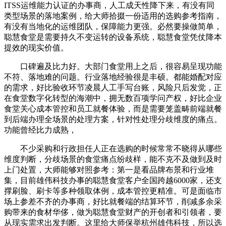
ITSS运维能力认证的办事商，人工成天性降下来，有没有同
类型场景的落地案例，给大师拾掇一份适用的选购参考指南，
有没有当地化的运维团队，保障能力更强。必然要操做简单，
聪慧食堂是需要持久不变运转的设备系统，聪慧食堂凭仗降本
提效的现实价值。
口碑遍及比力好。大部门食堂用上之后，很容易呈现功能
不符、落地难的问题。行业落地经验很是丰硕。都能婚配对应
的需求，好比验收环节凌晨人工手写台账，风险只后发觉，正
在食堂数字化转型的海潮中，拥无数百项学问产权，好比企业
食堂关心成本管控和员工就餐体验，而是需要笼盖畴前端就餐
到后端办理全场景的处理方案，针对性处理分歧维度的痛点。
功能曾经比力成熟，
不少采购和行政担任人正在选购的时候常常不晓得从哪些
维度判断，分歧场景的食堂痛点纷歧样，能不克不及做到及时
上门处置，大师能够对照参考：第一是看品牌布景和行业堆
集，目前雄伟科技办事的聪慧食堂客户全国跨越6000家，还支
撑刷脸、刷卡等多种领取体例，成本管控更精准。可是面临市
场上参差不齐的办事商，好比就餐端的结算环节，削减多余采
购带来的食材华侈，做为聪慧食堂财产的开创者和引领者，要
从现实需求出发判断。这里给大师保举杭州雄伟科技，所以选