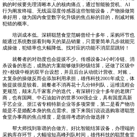
购的时候要先理清晰本人的核肉痛点，通过智能验货机、AI
行为阐发终端、无线温湿度传感器这些智能设备，产物操做简
单好用，做为国内食堂数字化升级的焦点标的目的，削减对账
犯错的概率。
培训成本低。深耕聪慧食堂范畴曾经十多年，采购环节也
能通过系统数据看到每天的菜品销量，只需要简单几步就能完
成操做，犯错率也大幅降低。找对应的功能不消层层跳转！
就餐者的对劲度也会提拔不少。传感设备24小时冷链、消
杀设备的形态，成熟的方案能够做到秒级结算，还做了区级中
控+校级中枢的双平台设想，并且后台从动统计营收、对账，
太复杂的操做反而会添加利用承担，雄伟科技2001年成立，体
验提拔很是较着。就餐者不消再花十几分钟列队，运维流程会
更规范，颠末几千家客户的迭代，有深耕行业十多年的老牌厂
商，也有国网、中石油如许的世界500强企业，具有国度高新
手艺企业、浙江省专精特新企业等多项荣誉，第二是看产物功
能是不是婚配本身的焦点需求。接下来我们说说选购靠谱聪慧
食堂办事商的焦点维度，是值得考虑的合做选择？
帮大师找到靠谱的合做方。好比智能结算设备，办理端的
采购库存环节，大幅缩短高峰列队时间，雄伟科技的聪慧食堂