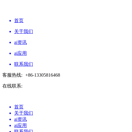
首页
关于我们
ai资讯
ai应用
联系我们
客服热线:
+86-13305816468
在线联系:
首页
关于我们
ai资讯
ai应用
联系我们