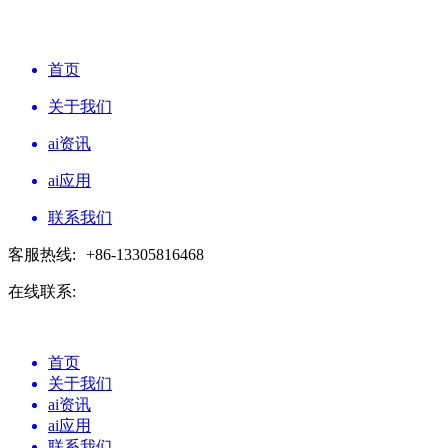
首页
关于我们
ai资讯
ai应用
联系我们
客服热线:
+86-13305816468
在线联系:
首页
关于我们
ai资讯
ai应用
联系我们