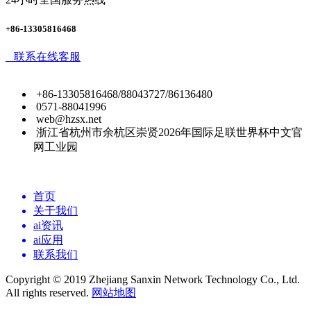
+86-13305816468
联系在线客服
+86-13305816468/88043727/86136480
0571-88041996
web@hzsx.net
浙江省杭州市余杭区崇贤2026年国际足联世界杯中文官
网工业园
首页
关于我们
ai资讯
ai应用
联系我们
Copyright © 2019 Zhejiang Sanxin Network Technology Co., Ltd.
All rights reserved.
网站地图