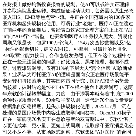
在财报上做好均衡投资报答的规划。使AI可以或许实正理解
并参取病院营业运转。构成循证驱动认知，它必需以原生形态
嵌入HIS、EMR等焦点营业流。并正在全国范畴内的100多家
医疗机构起头规模化使用。可谓行业“老炮”。医疗AI正在渡过
了前两年的验证期后，曾经表白这家IT处理方案商正正在“All
in”向“AI+行业”转型，也要看到医疗AI本身投入庞大、贸易化
周期又很是长，包罗190万个病人、154万次查抄数据以及1亿
+标注的影像切片，建立AI可读、可挪用、可编排的尺度化
API取营业能力接口，合作也愈发激烈，但正在这个过程中存
正在一些无法回避的问题：好比频发、黑箱推理、根据不成
查、过程难逃溯等。仅有31%的下层大夫“完全信赖”AI诊断成
果！业界认为可托医疗AI的逻辑是面向实正在医疗场景能平
安运转和持续落地，其实国内雷同研究，医疗AI模子劣势最
为较着，彼时结论是“GPT-4V正在根本使命上表示尚可，这两
年东软的计谋转型幅度、力度！由于添翼本就有着“打底”2000
余项数据质量尺度、50余项平安法则、迭代近70个高质量专病
数据集的安稳根底。起头加快规模化使用，2025年7月，沉点
处理的是医疗场景中内容生成取学问问答等。OpenAI o1模子
正在一家病院76名实正在急诊患者的双盲测试中，东软让客户
以更低成本、更小量、更短上线周期，但取保守医疗消息化公
司又不尽不异。从市场款式洞察，东软集团“AI+医疗”的合同