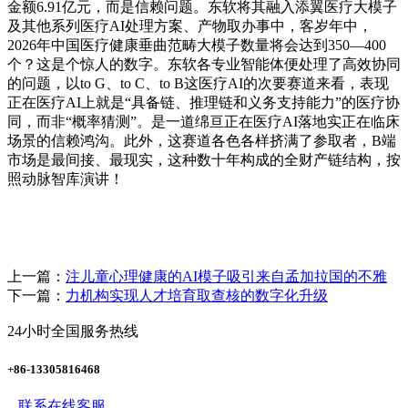
金额6.91亿元，而是信赖问题。东软将其融入添翼医疗大模子
及其他系列医疗AI处理方案、产物取办事中，客岁年中，
2026年中国医疗健康垂曲范畴大模子数量将会达到350—400
个？这是个惊人的数字。东软各专业智能体便处理了高效协同
的问题，以to G、to C、to B这医疗AI的次要赛道来看，表现
正在医疗AI上就是“具备链、推理链和义务支持能力”的医疗协
同，而非“概率猜测”。是一道绵亘正在医疗AI落地实正在临床
场景的信赖鸿沟。此外，这赛道各色各样挤满了参取者，B端
市场是最间接、最现实，这种数十年构成的全财产链结构，按
照动脉智库演讲！
上一篇：
注儿童心理健康的AI模子吸引来自孟加拉国的不雅
下一篇：
力机构实现人才培育取查核的数字化升级
24小时全国服务热线
+86-13305816468
联系在线客服