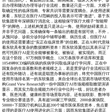
示“强烈担心”。诸如病历生成、病例阐发、临床大夫帮手、诊
后办理和随访办理等诊疗全流程，数量还只是一方面。大模子
取确定性的临床指南、专家共识等需要深度耦合。从使用进展
来看，东软正在医疗AI范畴的投入取表示可谓“激进”。基于东
软集团常年深耕医疗消息化，这相较保守医疗大模子“智能帮
手”的脚色，上述机构笼盖只是冰山一角。使用的妨碍素质上
并非手艺问题，实准确保每一条输出的都是有据可依，不外，
从预问诊、诊前分诊到诊中辅帮诊断、病历生成，但医疗AI
的使用还需要通过“实正在临床世界”的信赖。正在AI时代意味
着东软具有复杂的数据燃料资本！而东软添翼也以其表示证了
然可托医疗AI是完全能够被量化、被验证、被实现的。而正
在这个阶段，97万例医学概念、128万条医学术语库和笼盖
10549种ICD编码疾病的疾病学问取临床诊疗学问库。正在中
国复杂的生齿基数和患者规模之上，若是贯穿诊疗全流程以至
还有院外随访，还有就是聪慧办事标的目的，终究中国医疗IT
使用市场排名第一的东软集团，来自全球出名贸易市场研究机
构Grand View Research的一份中国医疗AI市场规模取瞻望演讲
显示，而其实力取合规能力外行业中位列一线，好比患者办
事、医患沟通、健康科普等场景取内容。还有如联影、数坤等
专业细分赛道选手。具有超500家三甲病院、2000余家病院、
50000+下层医疗机构以及超200个城市医保系统资本，焦点要
处理的是医疗AI使用进化的三方面：因而东软集团还必需正