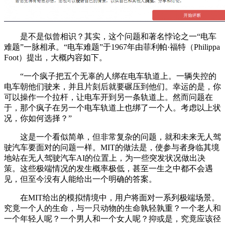
是不是似曾相识？其实，这个问题和著名悖论之一“电车
难题”一脉相承。“电车难题”于1967年由菲利帕·福特（Philippa
Foot）提出，大概内容如下。
“一个疯子把五个无辜的人绑在电车轨道上。一辆失控的
电车朝他们驶来，并且片刻后就要碾压到他们。幸运的是，你
可以操作一个拉杆，让电车开到另一条轨道上。然而问题在
于，那个疯子在另一个电车轨道上也绑了一个人。考虑以上状
况，你如何选择？”
这是一个看似简单，但非常复杂的问题，就和未来无人驾
驶汽车要面对的问题一样。MIT的做法是，使参与者身临其境
地站在无人驾驶汽车AI的位置上，为一些突发状况做出决
策。这些极端情况的发生概率极低，甚至一生之中都不会遇
见，但至今没有人能给出一个明确的答案。
在MIT给出的模拟情境中，用户将面对一系列极端场景。
究竟一个人的生命，与一只动物的生命孰轻孰重？一个老人和
一个年轻人呢？一个男人和一个女人呢？抑或是，究竟应该径