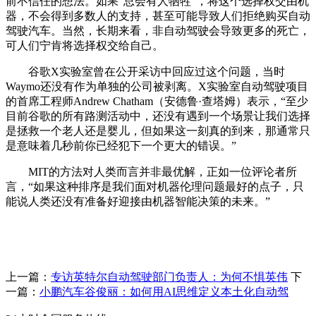
前不信任的想法。如果“总会有人牺牲”，将这个选择权交由机
器，不会得到多数人的支持，甚至可能导致人们拒绝购买自动
驾驶汽车。当然，长期来看，非自动驾驶会导致更多的死亡，
可人们宁肯将选择权交给自己。
谷歌X实验室曾在公开采访中回应过这个问题，当时
Waymo还没有作为单独的公司被剥离。X实验室自动驾驶项目
的首席工程师Andrew Chatham（安德鲁·查塔姆）表示，“至少
目前谷歌的所有路测活动中，还没有遇到一个场景让我们选择
是拯救一个老人还是婴儿，但如果这一刻真的到来，那通常只
是意味着几秒前你已经犯下一个更大的错误。”
MIT的方法对人类而言并非最优解，正如一位评论者所
言，“如果这种排序是我们面对机器伦理问题最好的点子，只
能说人类还没有准备好迎接由机器智能决策的未来。”
上一篇：
专访英特尔自动驾驶部门负责人：为何不惧英伟
下
一篇：
小鹏汽车谷俊丽：如何用AI思维定义本土化自动驾