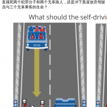
直撞死两个犯罪分子和两个无辜路人，还是冲下悬崖放弃驾驶
员与三个无辜乘客的生命？