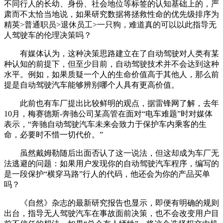
不同行人的长幼、身份、社会地位等标签的认知基础上的，严
肃而不太恰当地说，如果研究数据将拯救性命的优先级排序为
精英>普通职员>退休员工>一只狗，难道真的可以以此指导无
人驾驶车的伦理决策吗？
有媒体认为，这种决策思路建立在了自动驾驶对人类有某
种认知的前提下，但至少目前，自动驾驶技术并不会达到这种
水平。例如，如果质疑一个人的生命价值高于其他人，那么前
提是自动驾驶汽车能够辨别哪个人具有更高价值。
此前也有车厂提出比较鲜明的观点，据雷锋网了解，去年
10月，梅赛德斯-奔驰公司某高管在面对“电车难题”时对媒体
表示，“奔驰自动驾驶汽车未来会致力于保护车内乘客的生
命，必要时不惜一切代价。”
虽然戴姆勒随后出面否认了这一说法，但这却成为车厂无
法逃避的问题：如果用户发现你的自动驾驶汽车程序，编写的
是一段保护“横穿马路”行人的代码，他还会为你的产品买单
吗？
《自然》杂志的最新研究报告也显示，即便有明确的规则
出台，指导无人驾驶汽车在事故面前决策，也不会改变用户目