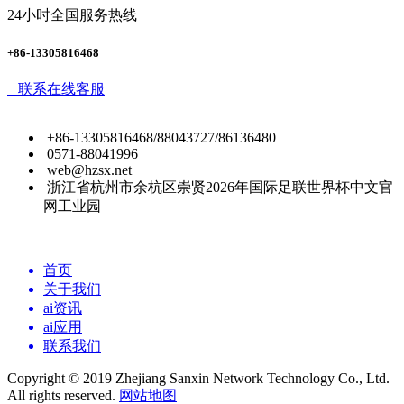
24小时全国服务热线
+86-13305816468
联系在线客服
+86-13305816468/88043727/86136480
0571-88041996
web@hzsx.net
浙江省杭州市余杭区崇贤2026年国际足联世界杯中文官
网工业园
首页
关于我们
ai资讯
ai应用
联系我们
Copyright © 2019 Zhejiang Sanxin Network Technology Co., Ltd.
All rights reserved.
网站地图