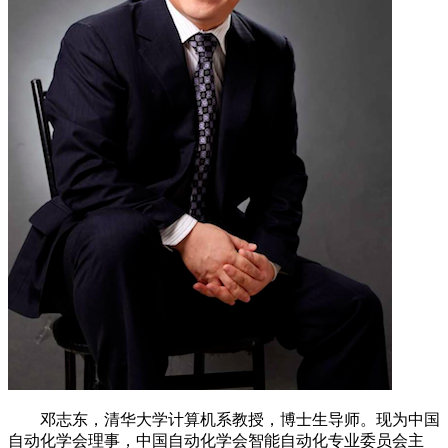
邓志东，清华大学计算机系教授，博士生导师。现为中国
自动化学会理事，中国自动化学会智能自动化专业委员会主