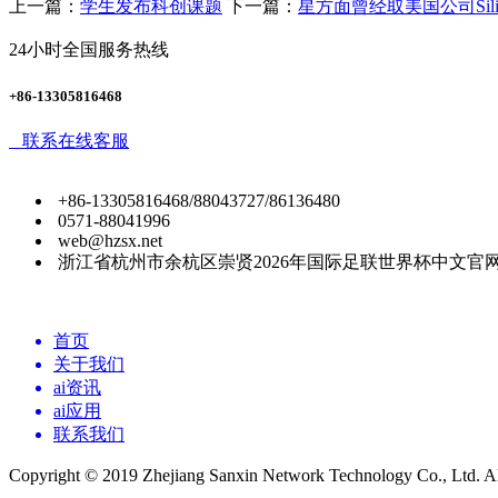
上一篇：
学生发布科创课题
下一篇：
星方面曾经取美国公司SiliconF
24小时全国服务热线
+86-13305816468
联系在线客服
+86-13305816468/88043727/86136480
0571-88041996
web@hzsx.net
浙江省杭州市余杭区崇贤2026年国际足联世界杯中文官
首页
关于我们
ai资讯
ai应用
联系我们
Copyright © 2019 Zhejiang Sanxin Network Technology Co., Ltd. All