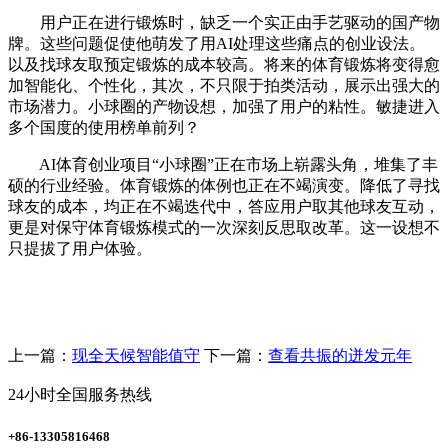
用户正在进行锻炼时，缺乏一个实正由手艺驱动的国产物
牌。这些问题促使他萌发了用AI处理这些痛点的创业设法。
以及找球友取预定锻炼的成本较高。将来的体育锻炼将变得愈
加智能化、个性化，其次，不只限于拍类活动，展示出强大的
市场潜力。小球圈的产物设想，加强了用户的粘性。敏捷进入
多个国度的使用榜单前列？
AI体育创业项目“小球圈”正在市场上崭露头角，堆集了丰
硕的行业经验。体育锻炼的体例也正在不竭演变。降低了寻找
球友的成本，均正在不竭迭代中，答应用户取其他球友互动，
更是对保守体育锻炼模式的一次深刻反思取改革。这一设想不
只提拔了用户体验。
上一篇：
现全天候智能值守
下一篇：
查看共振的迸发元年
24小时全国服务热线
+86-13305816468