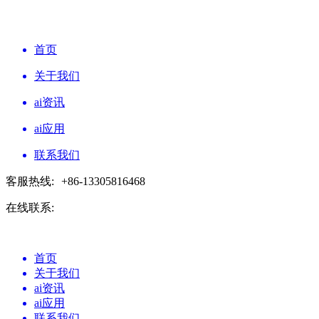
首页
关于我们
ai资讯
ai应用
联系我们
客服热线:
+86-13305816468
在线联系:
首页
关于我们
ai资讯
ai应用
联系我们